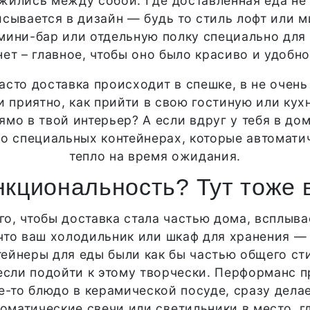
жились между собой. Где доставленная еда не 
исывается в дизайн — будь то стиль лофт или 
ини-бар или отдельную полку специально для г
нет – главное, чтобы оно было красиво и удобно
асто доставка происходит в спешке, в не очен
и приятно, как прийти в свою гостиную или ку
мо в твой интерьер? А если вдруг у тебя в дом
 о специальных контейнерах, которые автомат
тепло на время ожидания.
нкциональность? Тут тоже 
го, чтобы доставка стала частью дома, всплыва
что ваш холодильник или шкаф для хранения — 
нтейнеры для еды были как бы частью общего с
если подойти к этому творчески. Перформанс п
е-то блюдо в керамической посуде, сразу дела
оматические свечи или светильники в место, 