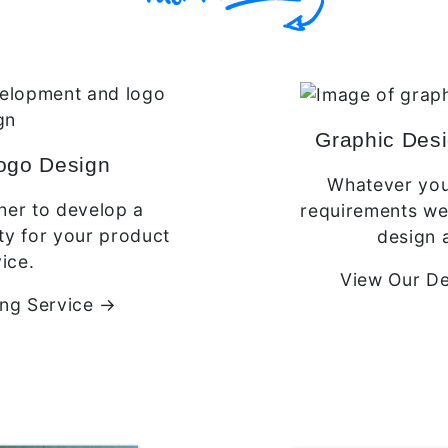
Graphic Des
ogo Design
Whatever your
her to develop a
requirements we 
ty for your product
design 
ice.
View Our De
ing Service →