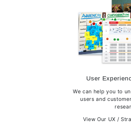
User Experien
We can help you to u
users and custome
resea
View Our UX / Str