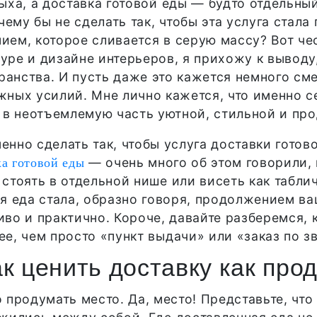
ыха, а доставка готовой еды — будто отдельны
чему бы не сделать так, чтобы эта услуга стал
ем, которое сливается в серую массу? Вот чес
уре и дизайне интерьеров, я прихожу к выводу,
анства. И пусть даже это кажется немного смел
жных усилий. Мне лично кажется, что именно се
 в неотъемлемую часть уютной, стильной и пр
именно сделать так, чтобы услуга доставки гото
— очень много об этом говорили, г
ка готовой еды
 стоять в отдельной нише или висеть как таблич
ая еда стала, образно говоря, продолжением ва
иво и практично. Короче, давайте разберемся, 
е, чем просто «пункт выдачи» или «заказ по з
к ценить доставку как пр
 продумать место. Да, место! Представьте, что 