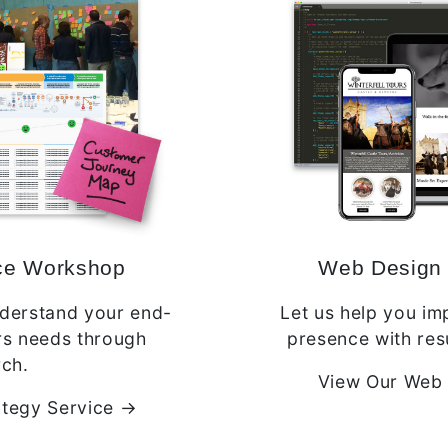
ce
Workshop
Web Desig
nderstand your end-
Let us help you im
rs needs through
presence with res
rch.
View Our Web 
ategy Service →