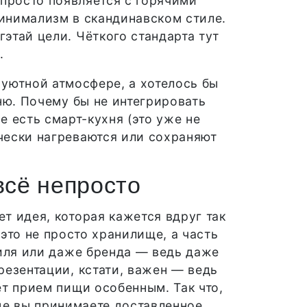
просто появляется с горячими
минимализм в скандинавском стиле.
этай цели. Чёткого стандарта тут
.
ь уютной атмосфере, а хотелось бы
хню. Почему бы не интегрировать
е есть смарт-кухня (это уже не
ически нагреваются или сохраняют
всё непросто
ет идея, которая кажется вдруг так
это не просто хранилище, а часть
тиля или даже бренда — ведь даже
резентации, кстати, важен — ведь
ет прием пищи особенным. Так что,
где вы принимаете доставленное